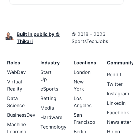
Built in public by ©
© 2018 - 2026
Thikari
SportsTechJobs
Roles
Industry
Locations
Communit
WebDev
Start
London
Reddit
Up
Virtual
New
Twitter
Reality
eSports
York
Instagram
Data
Betting
Los
LinkedIn
Science
Angeles
Media
Facebook
BusinessDev
San
Hardware
Francisco
Newsletter
Machine
Technology
Learning
Berlin
Hiring