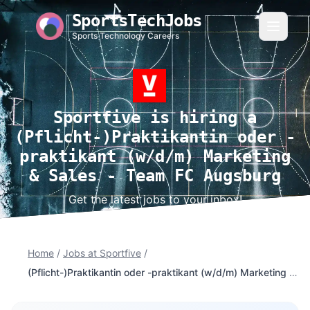
SportsTechJobs
Sports Technology Careers
Sportfive is hiring a
(Pflicht-)Praktikantin oder -
praktikant (w/d/m) Marketing
& Sales - Team FC Augsburg
Get the latest jobs to your inbox!
Home
/
Jobs at Sportfive
/
(Pflicht-)Praktikantin oder -praktikant (w/d/m) Marketing & Sales - Team FC Augsburg