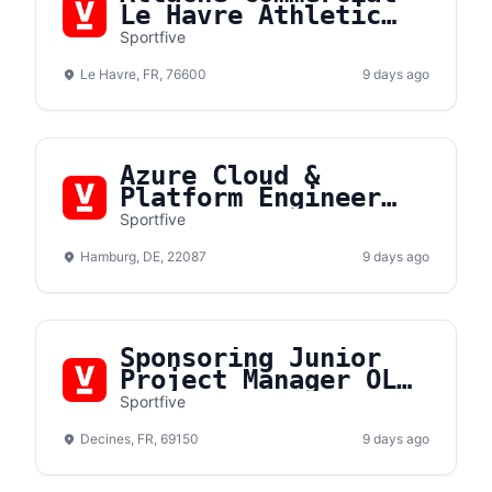
Le Havre Athletic
Club (F/H)
Sportfive
Le Havre, FR, 76600
9 days ago
Azure Cloud &
Platform Engineer
(m/f/d)
Sportfive
Hamburg, DE, 22087
9 days ago
Sponsoring Junior
Project Manager OL
Lyonnes F/H
Sportfive
Decines, FR, 69150
9 days ago