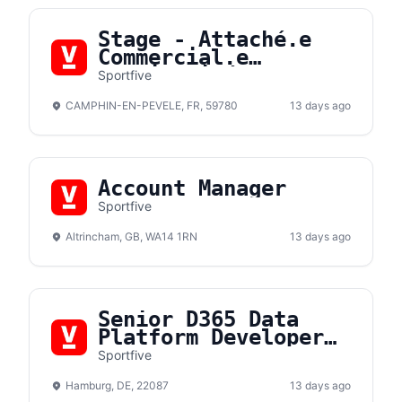
Stage - Attaché.e
Commercial.e
Hospitalité F/H
Sportfive
CAMPHIN-EN-PEVELE, FR, 59780
13 days ago
Account Manager
Sportfive
Altrincham, GB, WA14 1RN
13 days ago
Senior D365 Data
Platform Developer
(m/f/d)
Sportfive
Hamburg, DE, 22087
13 days ago