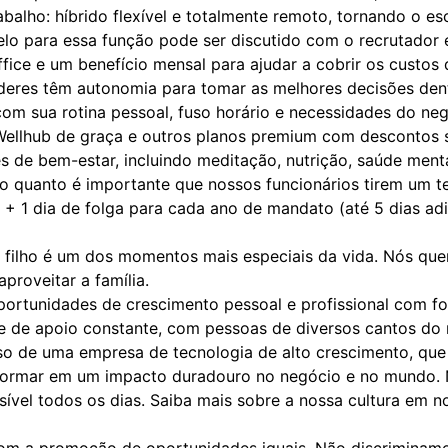
balho: híbrido flexível e totalmente remoto, tornando o e
lo para essa função pode ser discutido com o recrutador 
fice e um benefício mensal para ajudar a cobrir os custos
deres têm autonomia para tomar as melhores decisões dentr
com sua rotina pessoal, fuso horário e necessidades do neg
ellhub de graça e outros planos premium com descontos sig
s de bem-estar, incluindo meditação, nutrição, saúde menta
 quanto é importante que nossos funcionários tirem um te
 + 1 dia de folga para cada ano de mandato (até 5 dias adi
filho é um dos momentos mais especiais da vida. Nós que
proveitar a família.
ortunidades de crescimento pessoal e profissional com f
 de apoio constante, com pessoas de diversos cantos do 
sso de uma empresa de tecnologia de alto crescimento, que 
sformar em um impacto duradouro no negócio e no mundo. 
ssível todos os dias. Saiba mais sobre a nossa cultura em n