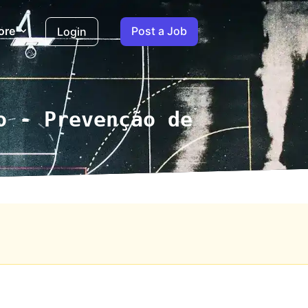
ore
Post a Job
Login
o - Prevenção de