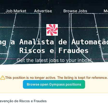
Job Market
Advertise
Browse Jobs
M
ng a Analista de Automaçã
Riscos e Fraudes
Get the latest jobs to your inbox!
This position is no longer active. The listing is kept for reference.
Browse open Gympass positions
revenção de Riscos e Fraudes