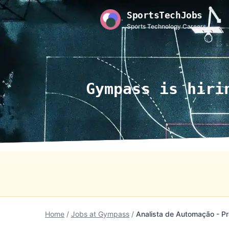
SportsTechJobs
Sports Technology Careers
Gympass is hiri
Home
/
Jobs at Gympass
/
Analista de Automação - P