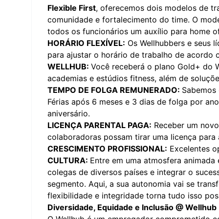
Flexible First
, oferecemos dois modelos de tra
comunidade e fortalecimento do time. O mode
todos os funcionários um auxílio para home of
HORÁRIO FLEXÍVEL:
Os Wellhubbers e seus lí
para ajustar o horário de trabalho de acordo 
WELLHUB:
Você receberá o plano Gold+ do W
academias e estúdios fitness, além de soluçõe
TEMPO DE FOLGA REMUNERADO:
Sabemos o
Férias após 6 meses e 3 dias de folga por ano
aniversário.
LICENÇA PARENTAL PAGA:
Receber um novo 
colaboradoras possam tirar uma licença para a
CRESCIMENTO PROFISSIONAL:
Excelentes op
CULTURA:
Entre em uma atmosfera animada e
colegas de diversos países e integrar o suce
segmento. Aqui, a sua autonomia vai se tran
flexibilidade e integridade torna tudo isso po
Diversidade, Equidade e Inclusão @ Wellhub