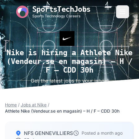
SportsTechJobs
Sports Technology Careers
Nike is hiring a Athlete Nike
(Vendeur.se en magasin) – H /
F – CDD 30h
Get the latest jobs to your inbox!
Home
/
Jobs at Nike
/
Athlete Nike (Vendeur.se en magasin) – H / F – CDD 30h
NFS GENNEVILLIERS
Posted a month ago