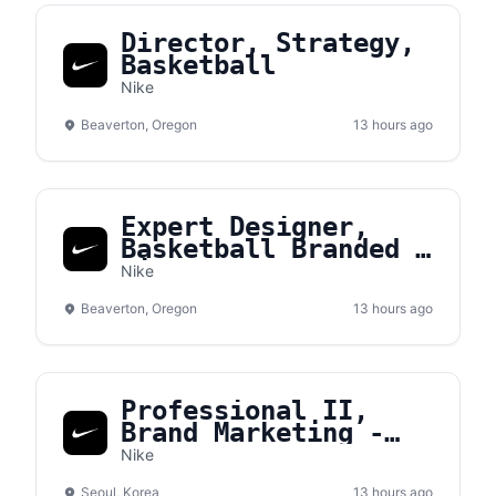
Director, Strategy,
Basketball
Nike
Beaverton, Oregon
13 hours ago
Expert Designer,
Basketball Branded &
Signature Apparel
Nike
Graphic Design
Beaverton, Oregon
13 hours ago
Professional II,
Brand Marketing -
Converse
Nike
Seoul, Korea
13 hours ago