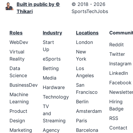
Built in public by ©
© 2018 - 2026
Thikari
SportsTechJobs
Roles
Industry
Locations
Communi
WebDev
Start
London
Reddit
Up
Virtual
New
Twitter
Reality
eSports
York
Instagram
Data
Betting
Los
LinkedIn
Science
Angeles
Media
Facebook
BusinessDev
San
Hardware
Francisco
Newslette
Machine
Technology
Learning
Berlin
Hiring
TV
Badge
Product
Amsterdam
and
RSS
Design
Streaming
Paris
Contact
Marketing
Agency
Barcelona