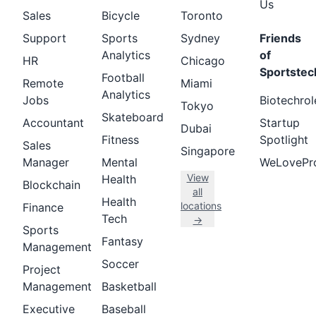
Us
Sales
Bicycle
Toronto
Support
Sports
Sydney
Friends
Analytics
of
HR
Chicago
Sportstec
Football
Remote
Miami
Analytics
Jobs
Biotechrol
Tokyo
Skateboard
Accountant
Startup
Dubai
Fitness
Spotlight
Sales
Singapore
Manager
Mental
WeLovePr
View
Health
Blockchain
all
Health
locations
Finance
Tech
→
Sports
Fantasy
Management
Soccer
Project
Management
Basketball
Executive
Baseball