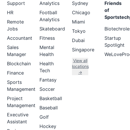
Support
Analytics
Sydney
Friends
of
HR
Football
Chicago
Sportstech
Analytics
Remote
Miami
Jobs
Skateboard
Biotechrole
Tokyo
Accountant
Fitness
Startup
Dubai
Spotlight
Sales
Mental
Singapore
Manager
Health
WeLovePro
View all
Blockchain
Health
locations
Tech
→
Finance
Fantasy
Sports
Management
Soccer
Project
Basketball
Management
Baseball
Executive
Golf
Assistant
Hockey