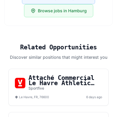
Browse jobs in Hamburg
Related Opportunities
Discover similar positions that might interest you
Attaché Commercial
Le Havre Athletic
Club (F/H)
Sportfive
Le Havre, FR, 76600
6 days ago