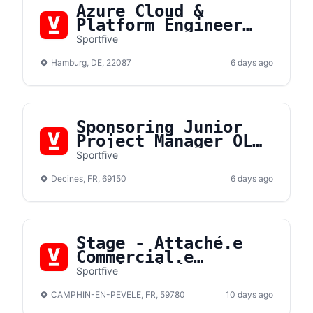
Azure Cloud &
Platform Engineer
(m/f/d)
Sportfive
Hamburg, DE, 22087
6 days ago
Sponsoring Junior
Project Manager OL
Lyonnes F/H
Sportfive
Decines, FR, 69150
6 days ago
Stage - Attaché.e
Commercial.e
Hospitalité F/H
Sportfive
CAMPHIN-EN-PEVELE, FR, 59780
10 days ago