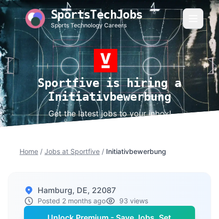
SportsTechJobs
Sports Technology Careers
Sportfive is hiring a
Initiativbewerbung
Get the latest jobs to your inbox!
Home
/
Jobs at Sportfive
/
Initiativbewerbung
Hamburg, DE, 22087
Posted 2 months ago
93 views
Unlock Premium - Save Jobs, Set