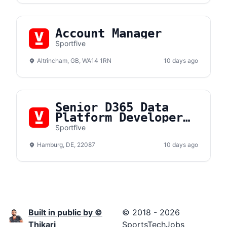
Account Manager
Sportfive
Altrincham, GB, WA14 1RN
10 days ago
Senior D365 Data
Platform Developer
(m/f/d)
Sportfive
Hamburg, DE, 22087
10 days ago
Built in public by ©
© 2018 - 2026
Thikari
SportsTechJobs