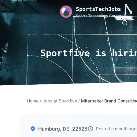
SportsTechJobs
Sports Technology Careers
Sportfive is hiri
Home
/
Jobs at Sportfive
/
Mitarbeiter Brand Consulti
Hamburg, DE, 22525
Posted a month ago