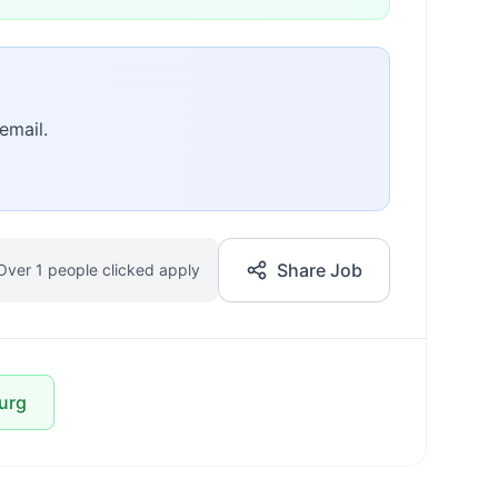
email.
Share Job
Over 1 people clicked apply
urg