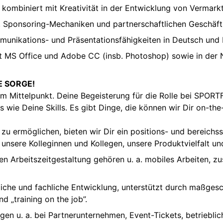
n kombiniert mit Kreativität in der Entwicklung von Vermar
, Sponsoring-Mechaniken und partnerschaftlichen Geschäf
unikations- und Präsentationsfähigkeiten in Deutsch und 
 MS Office und Adobe CC (insb. Photoshop) sowie in der N
E SORGE!
m Mittelpunkt. Deine Begeisterung für die Rolle bei SPORTF
 wie Deine Skills. Es gibt Dinge, die können wir Dir on-the
zu ermöglichen, bieten wir Dir ein positions- und bereichs
sere Kolleginnen und Kollegen, unsere Produktvielfalt un
en Arbeitszeitgestaltung gehören u. a. mobiles Arbeiten, z
iche und fachliche Entwicklung, unterstützt durch maßges
d „training on the job”.
en u. a. bei Partnerunternehmen, Event-Tickets, betrieblic