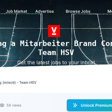
Job Market
Advertise
Browse Jobs
M
ng a Mitarbeiter Brand Co
Team HSV
Get the latest jobs to your inbox!
ng (m/w/d) - Team HSV
Unlock Premium 
58 views