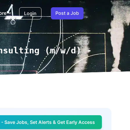
ore
Post a Job
Login
nsulting (m/w/d) -
- Save Jobs, Set Alerts & Get Early Access