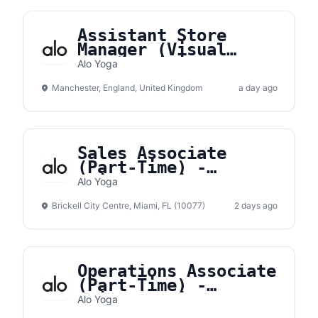
Assistant Store
Manager (Visual
Merchandising) -
Alo Yoga
Manchester
Manchester, England, United Kingdom
a day ago
Sales Associate
(Part-Time) -
Brickell City Center
Alo Yoga
Brickell City Centre, Miami, FL (10077)
2 days ago
Operations Associate
(Part-Time) -
Brickell City Center
Alo Yoga