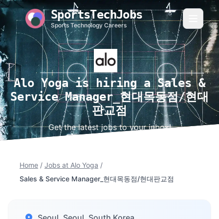
SportsTechJobs
Sports Technology Careers
Alo Yoga is hiring a Sales &
Service Manager_현대목동점/현대
판교점
Get the latest jobs to your inbox!
Home
/
Jobs at Alo Yoga
/
Sales & Service Manager_현대목동점/현대판교점
Seoul, Seoul, South Korea