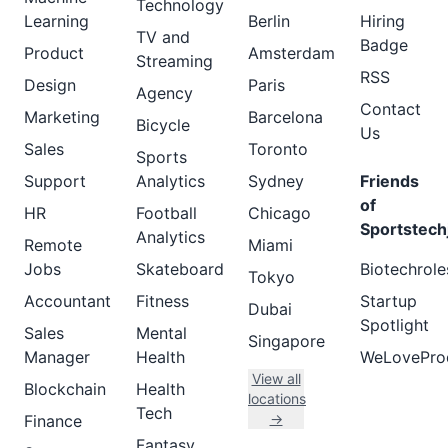
Technology
Learning
Berlin
Hiring
TV and
Badge
Product
Amsterdam
Streaming
RSS
Design
Paris
Agency
Contact
Marketing
Barcelona
Bicycle
Us
Sales
Toronto
Sports
Support
Analytics
Sydney
Friends
of
HR
Football
Chicago
Sportstech
Analytics
Remote
Miami
Jobs
Skateboard
Biotechrole
Tokyo
Accountant
Fitness
Startup
Dubai
Spotlight
Sales
Mental
Singapore
Manager
Health
WeLovePro
View all
Blockchain
Health
locations
Tech
→
Finance
Fantasy