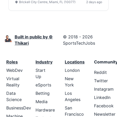
Brickell City Centre, Miami, FL (10077)
2 days ago
Built in public by ©
© 2018 - 2026
Thikari
SportsTechJobs
Roles
Industry
Locations
Communit
WebDev
Start
London
Reddit
Up
Virtual
New
Twitter
Reality
eSports
York
Instagram
Data
Betting
Los
LinkedIn
Science
Angeles
Media
Facebook
BusinessDev
San
Hardware
Francisco
Newsletter
Machine