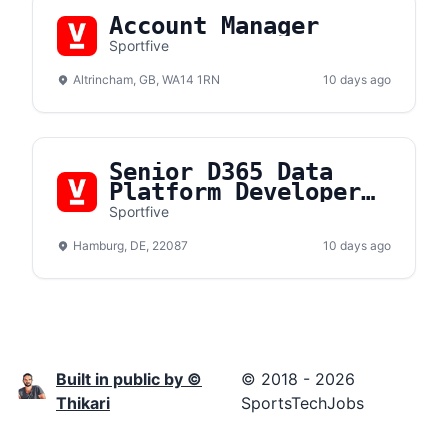
Account Manager
Sportfive
Altrincham, GB, WA14 1RN
10 days ago
Senior D365 Data
Platform Developer
(m/f/d)
Sportfive
Hamburg, DE, 22087
10 days ago
Built in public by ©
© 2018 - 2026
Thikari
SportsTechJobs