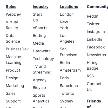
Roles
Industry
Locations
Communit
WebDev
Start
London
Reddit
Up
Virtual
New
Twitter
Reality
eSports
York
Instagram
Data
Betting
Los
LinkedIn
Science
Angeles
Media
Facebook
BusinessDev
San
Hardware
Francisco
Newsletter
Machine
Technology
Learning
Berlin
Hiring
TV and
Badge
Product
Amsterdam
Streaming
RSS
Design
Paris
Agency
Contact
Marketing
Barcelona
Bicycle
Us
Sales
Toronto
Sports
Support
Analytics
Sydney
Friends
of