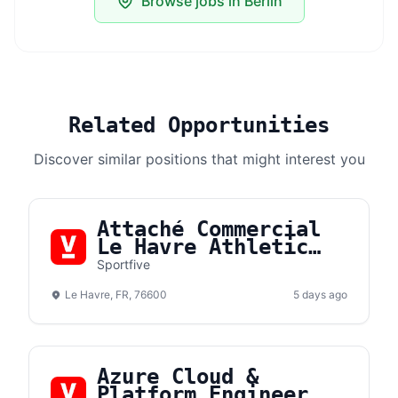
Browse jobs in Berlin
Related Opportunities
Discover similar positions that might interest you
Attaché Commercial
Le Havre Athletic
Club (F/H)
Sportfive
Le Havre, FR, 76600
5 days ago
Azure Cloud &
Platform Engineer