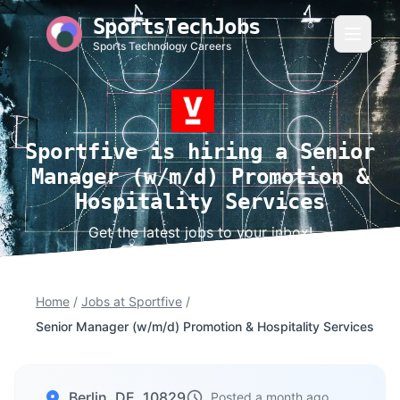
SportsTechJobs
Sports Technology Careers
Sportfive is hiring a Senior
Manager (w/m/d) Promotion &
Hospitality Services
Get the latest jobs to your inbox!
Home
/
Jobs at Sportfive
/
Senior Manager (w/m/d) Promotion & Hospitality Services
Berlin, DE, 10829
Posted a month ago