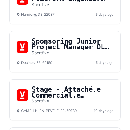
(m/f/d)
Sportfive
Hamburg, DE, 22087
5 days ago
Sponsoring Junior
Project Manager OL
Lyonnes F/H
Sportfive
Decines, FR, 69150
5 days ago
Stage - Attaché.e
Commercial.e
Hospitalité F/H
Sportfive
CAMPHIN-EN-PEVELE, FR, 59780
10 days ago