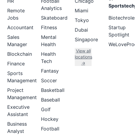
HR
Football
Chicago
Sportstech
Analytics
Remote
Miami
Jobs
Skateboard
Biotechrole
Tokyo
Accountant
Fitness
Startup
Dubai
Spotlight
Sales
Mental
Singapore
Manager
Health
WeLovePro
View all
Blockchain
Health
locations
Tech
→
Finance
Fantasy
Sports
Management
Soccer
Project
Basketball
Management
Baseball
Executive
Golf
Assistant
Hockey
Business
Football
Analyst