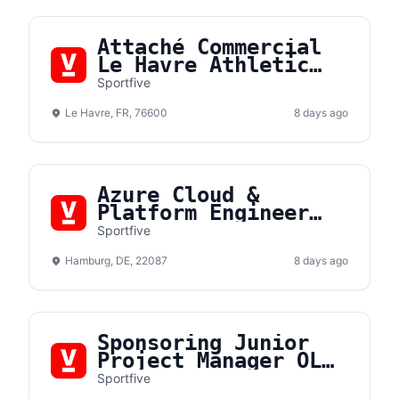
Attaché Commercial
Le Havre Athletic
Club (F/H)
Sportfive
Le Havre, FR, 76600
8 days ago
Azure Cloud &
Platform Engineer
(m/f/d)
Sportfive
Hamburg, DE, 22087
8 days ago
Sponsoring Junior
Project Manager OL
Lyonnes F/H
Sportfive