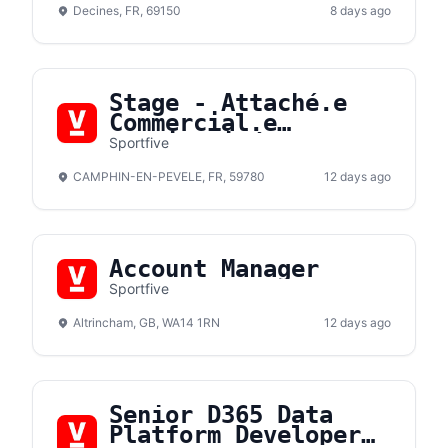
Decines, FR, 69150
8 days ago
Stage - Attaché.e
Commercial.e
Hospitalité F/H
Sportfive
CAMPHIN-EN-PEVELE, FR, 59780
12 days ago
Account Manager
Sportfive
Altrincham, GB, WA14 1RN
12 days ago
Senior D365 Data
Platform Developer