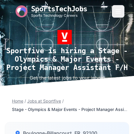
SportsTechJobs
Sports Technology Careers
Sportfive is hiring a Stage -
Olympics & Major Events -
Project Manager Assistant F/H
Get the latest jobs to your inbox!
Home
/
Jobs at Sportfive
/
Stage - Olympics & Major Events - Project Manager Assistant F/H
Boulogne-Billancourt, FR, 92100