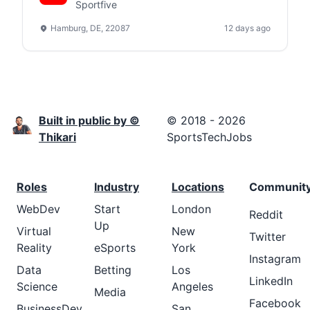
(m/f/d)
Sportfive
Hamburg, DE, 22087
12 days ago
Built in public by ©
© 2018 - 2026
Thikari
SportsTechJobs
Roles
Industry
Locations
Communit
WebDev
Start
London
Reddit
Up
Virtual
New
Twitter
Reality
eSports
York
Instagram
Data
Betting
Los
LinkedIn
Science
Angeles
Media
Facebook
BusinessDev
San