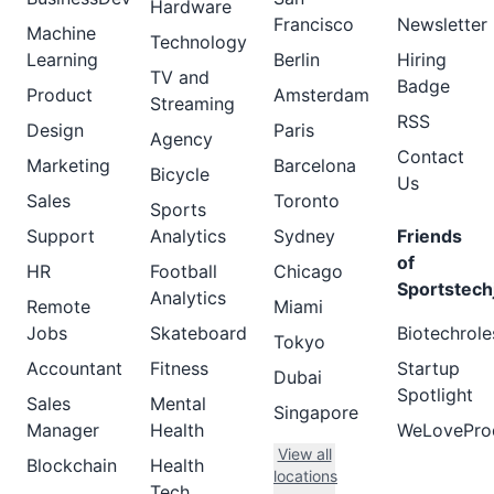
Hardware
Francisco
Newsletter
Machine
Technology
Learning
Berlin
Hiring
TV and
Badge
Product
Amsterdam
Streaming
RSS
Design
Paris
Agency
Contact
Marketing
Barcelona
Bicycle
Us
Sales
Toronto
Sports
Support
Analytics
Sydney
Friends
of
HR
Football
Chicago
Sportstech
Analytics
Remote
Miami
Jobs
Skateboard
Biotechrole
Tokyo
Accountant
Fitness
Startup
Dubai
Spotlight
Sales
Mental
Singapore
Manager
Health
WeLovePro
View all
Blockchain
Health
locations
Tech