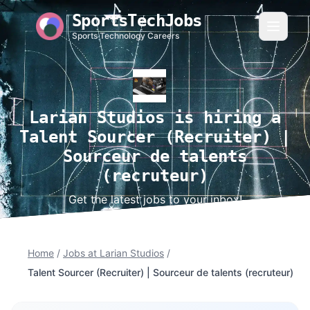
SportsTechJobs
Sports Technology Careers
Larian Studios is hiring a
Talent Sourcer (Recruiter) |
Sourceur de talents
(recruteur)
Get the latest jobs to your inbox!
Home
/
Jobs at Larian Studios
/
Talent Sourcer (Recruiter) | Sourceur de talents (recruteur)