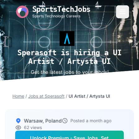
SportsTechJobs
Sports Technology Careers
Sperasoft is hiring a UI
Artist / Artysta UI
Get the latest jobs to your inbox!
Home
/
Jobs at Sperasoft
/
UI Artist / Artysta UI
Warsaw, Poland
Posted a month ago
62 views
Unlock Premium - Save Jobs, Set