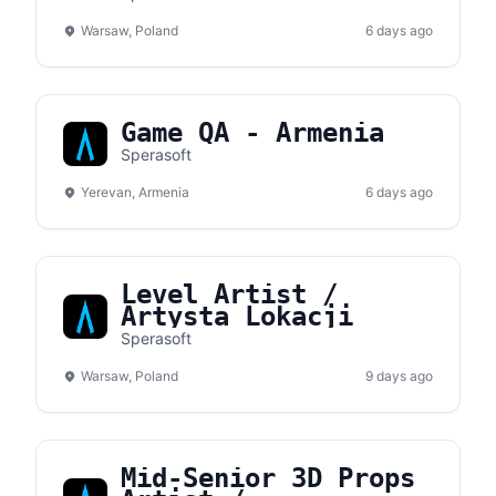
Warsaw, Poland
6 days ago
Game QA - Armenia
Sperasoft
Yerevan, Armenia
6 days ago
Level Artist /
Artysta Lokacji
Sperasoft
Warsaw, Poland
9 days ago
Mid-Senior 3D Props