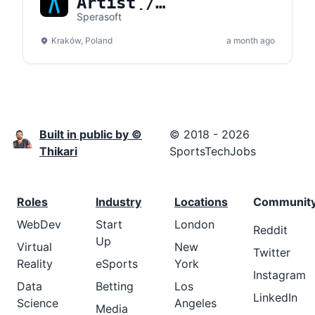
Artist /
Samodzielny/Starszy
Sperasoft
Artysta Obiektów 3D
Kraków, Poland
a month ago
Built in public by ©
© 2018 - 2026
Thikari
SportsTechJobs
Roles
Industry
Locations
Communit
WebDev
Start
London
Reddit
Up
Virtual
New
Twitter
Reality
eSports
York
Instagram
Data
Betting
Los
LinkedIn
Science
Angeles
Media