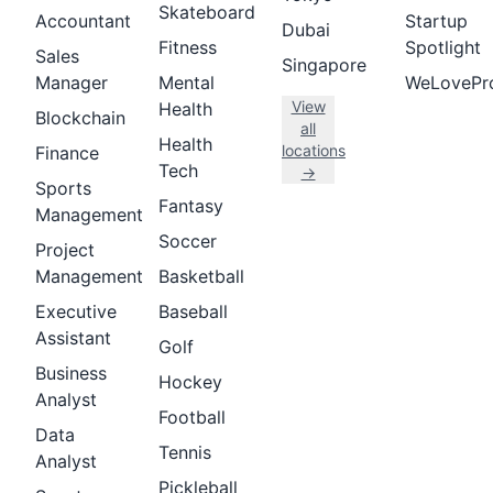
Skateboard
Accountant
Startup
Dubai
Fitness
Spotlight
Sales
Singapore
Manager
Mental
WeLovePr
View
Health
Blockchain
all
Health
locations
Finance
Tech
→
Sports
Fantasy
Management
Soccer
Project
Management
Basketball
Executive
Baseball
Assistant
Golf
Business
Hockey
Analyst
Football
Data
Tennis
Analyst
Pickleball