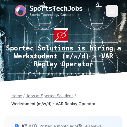
SportsTechJobs
Sports Technology Careers
Sportec Solutions is hiring a
Werkstudent (m/w/d) - VAR
Replay Operator
Get the latest jobs to your inbox!
Home
/
Jobs at Sportec Solutions
/
Werkstudent (m/w/d) - VAR Replay Operator
Köln
Posted a month ago
40 views