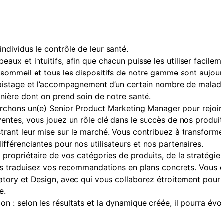
ndividus le contrôle de leur santé.
eaux et intuitifs, afin que chacun puisse les utiliser facil
ommeil et tous les dispositifs de notre gamme sont aujourd’h
dépistage et l’accompagnement d’un certain nombre de malad
anière dont on prend soin de notre santé.
erchons un(e) Senior Product Marketing Manager pour rejoin
entes, vous jouez un rôle clé dans le succès de nos produit
trant leur mise sur le marché. Vous contribuez à transform
différenciantes pour nos utilisateurs et nos partenaires.
t propriétaire de vos catégories de produits, de la stratég
us traduisez vos recommandations en plans concrets. Vous 
ory et Design, avec qui vous collaborez étroitement pour dé
e.
ion : selon les résultats et la dynamique créée, il pourra é