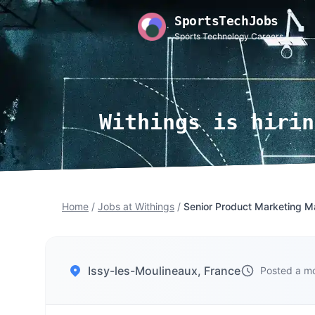
SportsTechJobs
Sports Technology Careers
Withings is hirin
Home
/
Jobs at Withings
/
Senior Product Marketing M
Issy-les-Moulineaux, France
Posted a m