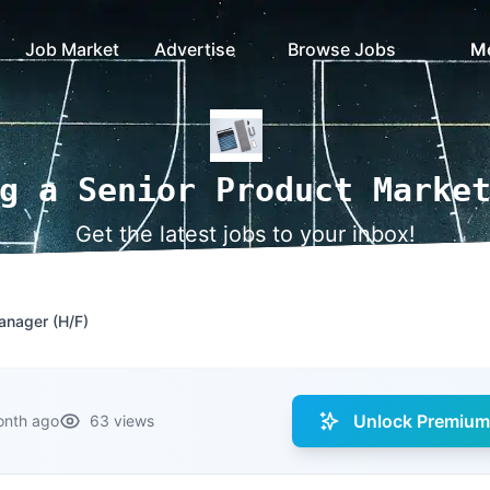
Job Market
Advertise
Browse Jobs
M
g a Senior Product Marke
Get the latest jobs to your inbox!
anager (H/F)
Unlock Premium 
onth ago
63 views