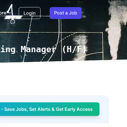
ore
Post a Job
Login
ting Manager (H/F)
- Save Jobs, Set Alerts & Get Early Access